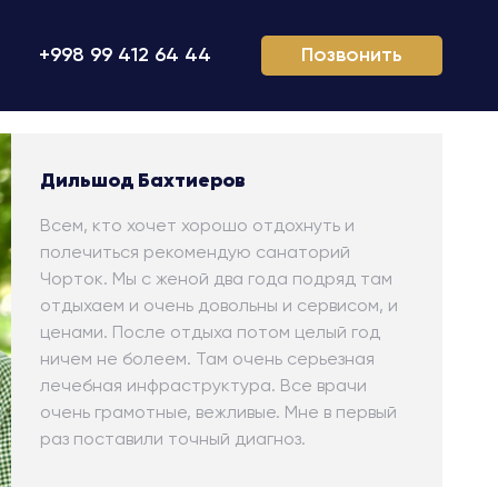
+998 99 412 64 44
Позвонить
Дильшод Бахтиеров
Всем, кто хочет хорошо отдохнуть и
полечиться рекомендую санаторий
Чорток. Мы с женой два года подряд там
отдыхаем и очень довольны и сервисом, и
ценами. После отдыха потом целый год
ничем не болеем. Там очень серьезная
лечебная инфраструктура. Все врачи
очень грамотные, вежливые. Мне в первый
раз поставили точный диагноз.