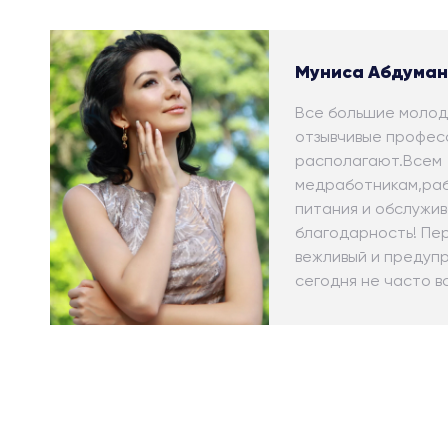
Муниса Абдуман
Все большие молод
отзывчивые профес
располагают.Всем
медработникам,ра
питания и обслужи
благодарность! Пе
вежливый и предуп
сегодня не часто в