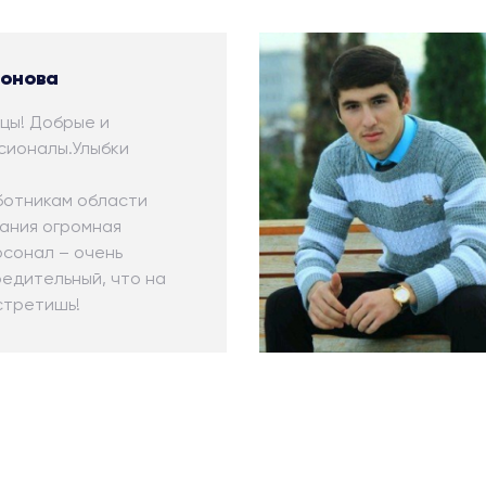
онова
цы! Добрые и
сионалы.Улыбки
ботникам области
вания огромная
рсонал – очень
редительный, что на
стретишь!