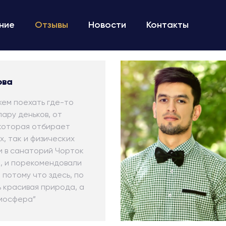
ние
Отзывы
Новости
Контакты
ова
жем поехать где-то
пару деньков, от
которая отбирает
х, так и физических
и в санаторий Чорток
, и порекомендовали
 потому что здесь, по
ь красивая природа, а
мосфера”