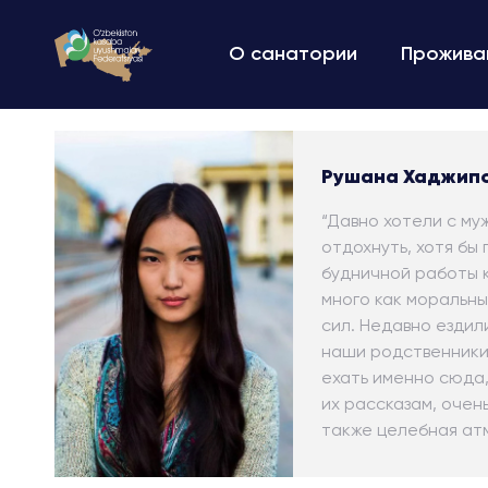
О санатории
Прожива
Рушана Хаджип
“Давно хотели с му
отдохнуть, хотя бы 
будничной работы 
много как моральны
сил. Недавно ездил
наши родственники
ехать именно сюда,
их рассказам, очен
также целебная ат